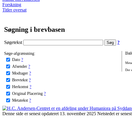
Forskning
Titler oversat
Søgning i brevbasen
Søgetekst
?
Søge-afgrænsning:
Hjæl
Dato
?
Metat
Afsender
?
Der e
Modtager
?
Brevtekst
?
Herkomst
?
Original Placering
?
Metatekst
?
Denne side er senest opdateret 13. november 2025 Netstedet er senest