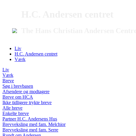
H.C. Andersen centret
The Hans Christian Andersen Centr
Liv
H.C. Andersen centret
Værk
Liv
Værk
Breve
Søg i brevbasen
Afsendere og modtagere
Breve om HCA
Ikke tidligere trykte breve
Alle breve
Enkelte breve
Partner H.C. Andersens Hus
Brevveksling med fam. Melchior
Brevveksling med fam. Serre
Rundt om Andersen