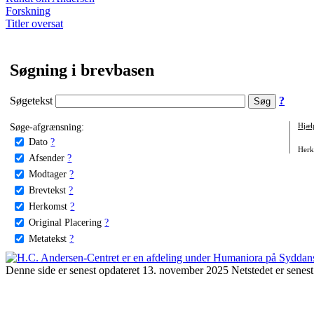
Forskning
Titler oversat
Søgning i brevbasen
Søgetekst
?
Søge-afgrænsning:
Hjæl
Dato
?
Herko
Afsender
?
Modtager
?
Brevtekst
?
Herkomst
?
Original Placering
?
Metatekst
?
Denne side er senest opdateret 13. november 2025 Netstedet er senest