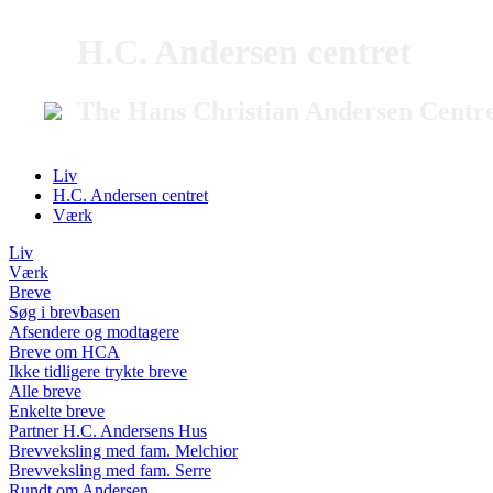
H.C. Andersen centret
The Hans Christian Andersen Centr
Liv
H.C. Andersen centret
Værk
Liv
Værk
Breve
Søg i brevbasen
Afsendere og modtagere
Breve om HCA
Ikke tidligere trykte breve
Alle breve
Enkelte breve
Partner H.C. Andersens Hus
Brevveksling med fam. Melchior
Brevveksling med fam. Serre
Rundt om Andersen