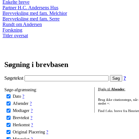
Enkelte breve
Partner H.C. Andersens Hus
Brevveksling med fam. Melchior
Brevveksling med fam. Serre
Rundt om Andersen
Forskning
Titler oversat
Søgning i brevbasen
Søgetekst
?
Søge-afgrænsning:
Hjælp til
Afsender
:
Dato
?
Brug ikke citationstegn, når
Afsender
?
stedet +:
Modtager
?
Find f.eks. breve fra Henrie
Brevtekst
?
Herkomst
?
Original Placering
?
Metatekst
?