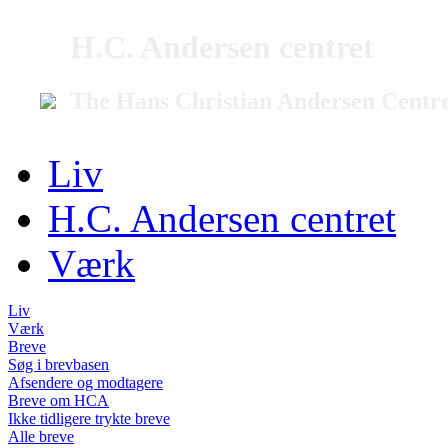
H.C. Andersen centret
The Hans Christian Andersen Centr
Liv
H.C. Andersen centret
Værk
Liv
Værk
Breve
Søg i brevbasen
Afsendere og modtagere
Breve om HCA
Ikke tidligere trykte breve
Alle breve