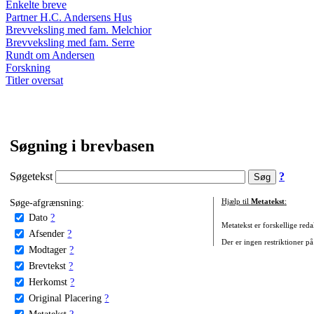
Enkelte breve
Partner H.C. Andersens Hus
Brevveksling med fam. Melchior
Brevveksling med fam. Serre
Rundt om Andersen
Forskning
Titler oversat
Søgning i brevbasen
Søgetekst
?
Søge-afgrænsning:
Hjælp til
Metatekst
:
Dato
?
Metatekst er forskellige reda
Afsender
?
Der er ingen restriktioner på
Modtager
?
Brevtekst
?
Herkomst
?
Original Placering
?
Metatekst
?