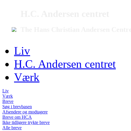
H.C. Andersen centret
The Hans Christian Andersen Centr
Liv
H.C. Andersen centret
Værk
Liv
Værk
Breve
Søg i brevbasen
Afsendere og modtagere
Breve om HCA
Ikke tidligere trykte breve
Alle breve