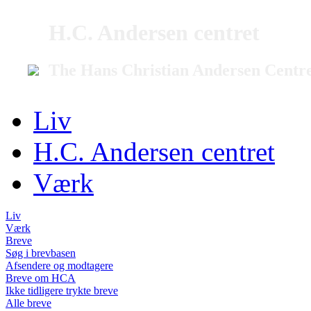
H.C. Andersen centret
The Hans Christian Andersen Centr
Liv
H.C. Andersen centret
Værk
Liv
Værk
Breve
Søg i brevbasen
Afsendere og modtagere
Breve om HCA
Ikke tidligere trykte breve
Alle breve