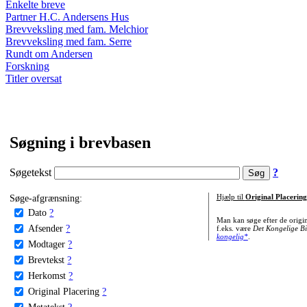
Enkelte breve
Partner H.C. Andersens Hus
Brevveksling med fam. Melchior
Brevveksling med fam. Serre
Rundt om Andersen
Forskning
Titler oversat
Søgning i brevbasen
Søgetekst
?
Søge-afgrænsning:
Hjælp til
Original Placering
Dato
?
Man kan søge efter de origi
Afsender
?
f.eks. være
Det Kongelige Bi
kongelig*
.
Modtager
?
Brevtekst
?
Herkomst
?
Original Placering
?
Metatekst
?