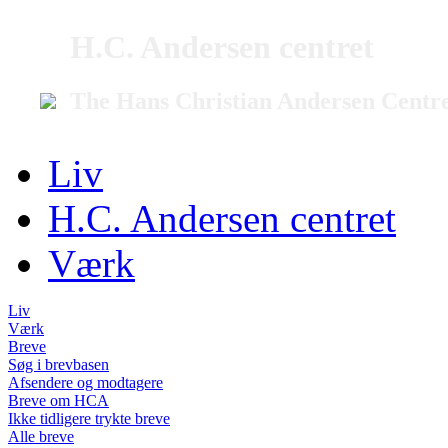
H.C. Andersen centret
The Hans Christian Andersen Centr
Liv
H.C. Andersen centret
Værk
Liv
Værk
Breve
Søg i brevbasen
Afsendere og modtagere
Breve om HCA
Ikke tidligere trykte breve
Alle breve