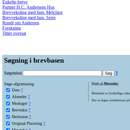
Enkelte breve
Partner H.C. Andersens Hus
Brevveksling med fam. Melchior
Brevveksling med fam. Serre
Rundt om Andersen
Forskning
Titler oversat
Søgning i brevbasen
Søgetekst
?
Søge-afgrænsning:
Hjælp til
Metatekst
:
Dato
?
Metatekst er forskellige reda
Afsender
?
Der er ingen restriktioner på
Modtager
?
Brevtekst
?
Herkomst
?
Original Placering
?
Metatekst
?