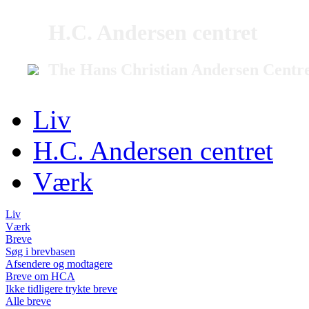
H.C. Andersen centret
The Hans Christian Andersen Centr
Liv
H.C. Andersen centret
Værk
Liv
Værk
Breve
Søg i brevbasen
Afsendere og modtagere
Breve om HCA
Ikke tidligere trykte breve
Alle breve