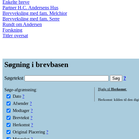
Enkelte breve
Partner H.C. Andersens Hus
Brevveksling med fam. Melchior
Brevveksling med fam. Serre
Rundt om Andersen
Forskning
Titler oversat
Søgning i brevbasen
Søgetekst
?
Søge-afgrænsning:
Hjælp til
Herkomst
:
Dato
?
Herkomst: kilden til den digi
Afsender
?
Modtager
?
Brevtekst
?
Herkomst
?
Original Placering
?
Metatekst
?