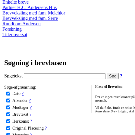
Enkelte breve
Partner H.C. Andersens Hus
Brevveksling med fam. Melchior
Brevveksling med fam. Serre
Rundt om Andersen
Forskning
Titler oversat
Søgning i brevbasen
Søgetekst
?
Søge-afgrænsning:
Hjælp til
Brevtekst
:
Dato
?
Der er ingen restriktioner p
Afsender
?
normalt.
Modtager
?
Vil du f.eks. finde en tekst,
Naar dette Brev
indgår, skal
Brevtekst
?
Herkomst
?
Original Placering
?
Metatekst
?