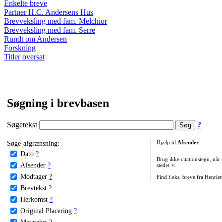
Enkelte breve
Partner H.C. Andersens Hus
Brevveksling med fam. Melchior
Brevveksling med fam. Serre
Rundt om Andersen
Forskning
Titler oversat
Søgning i brevbasen
Søgetekst
?
Søge-afgrænsning:
Hjælp til
Afsender
:
Dato
?
Brug ikke citationstegn, når
Afsender
?
stedet +:
Modtager
?
Find f.eks. breve fra Henrie
Brevtekst
?
Herkomst
?
Original Placering
?
Metatekst
?