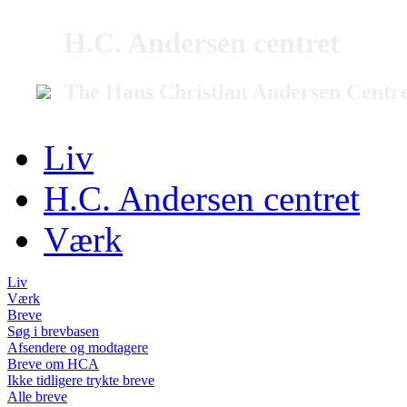
H.C. Andersen centret
The Hans Christian Andersen Centr
Liv
H.C. Andersen centret
Værk
Liv
Værk
Breve
Søg i brevbasen
Afsendere og modtagere
Breve om HCA
Ikke tidligere trykte breve
Alle breve