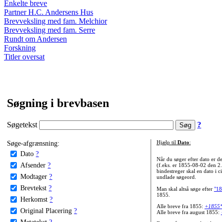
Enkelte breve
Partner H.C. Andersens Hus
Brevveksling med fam. Melchior
Brevveksling med fam. Serre
Rundt om Andersen
Forskning
Titler oversat
Søgning i brevbasen
Søgetekst
?
Søge-afgrænsning:
Hjælp til
Dato
:
Dato
?
Når du søger efter dato er
Afsender
?
(f.eks. er 1855-08-02 den 2
bindestreger skal en dato i c
Modtager
?
undlade søgeord.
Brevtekst
?
Man skal altså søge efter
"18
1855.
Herkomst
?
Alle breve fra 1855:
+1855
Original Placering
?
Alle breve fra august 1855:
Metatekst
?