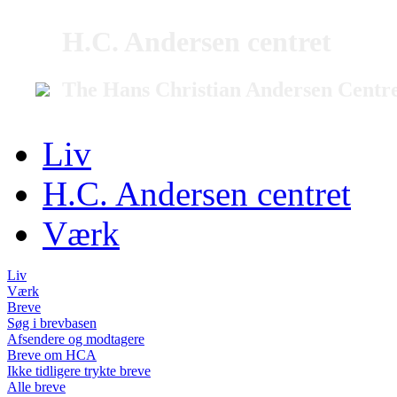
H.C. Andersen centret
The Hans Christian Andersen Centr
Liv
H.C. Andersen centret
Værk
Liv
Værk
Breve
Søg i brevbasen
Afsendere og modtagere
Breve om HCA
Ikke tidligere trykte breve
Alle breve