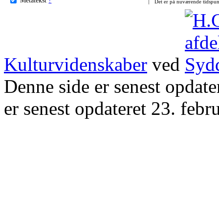
Det er på nuværende tidspun
Kulturvidenskaber
ved
Denne side er senest opdat
er senest opdateret 23. febr