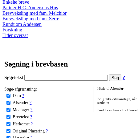
Enkelte breve
Partner H.C. Andersens Hus
Brevveksling med fam. Melchior
Brevveksling med fam. Serre
Rundt om Andersen
Forskning
Titler oversat
Søgning i brevbasen
Søgetekst
?
Søge-afgrænsning:
Hjælp til
Afsender
:
Dato
?
Brug ikke citationstegn, når
Afsender
?
stedet +:
Modtager
?
Find f.eks. breve fra Henrie
Brevtekst
?
Herkomst
?
Original Placering
?
Metatekst
?