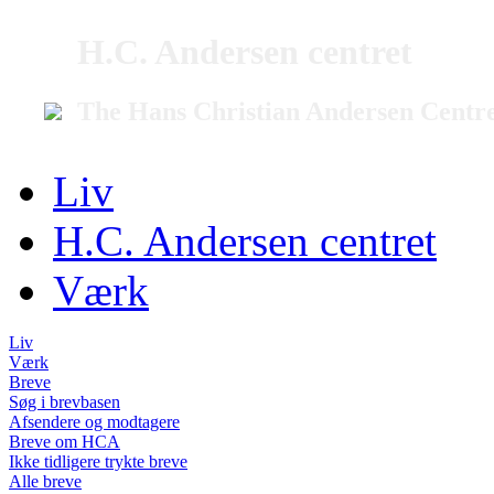
H.C. Andersen centret
The Hans Christian Andersen Centr
Liv
H.C. Andersen centret
Værk
Liv
Værk
Breve
Søg i brevbasen
Afsendere og modtagere
Breve om HCA
Ikke tidligere trykte breve
Alle breve