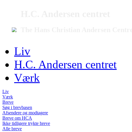
H.C. Andersen centret
The Hans Christian Andersen Centr
Liv
H.C. Andersen centret
Værk
Liv
Værk
Breve
Søg i brevbasen
Afsendere og modtagere
Breve om HCA
Ikke tidligere trykte breve
Alle breve