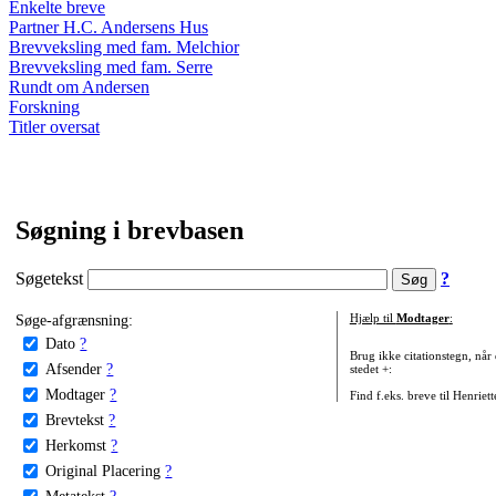
Enkelte breve
Partner H.C. Andersens Hus
Brevveksling med fam. Melchior
Brevveksling med fam. Serre
Rundt om Andersen
Forskning
Titler oversat
Søgning i brevbasen
Søgetekst
?
Søge-afgrænsning:
Hjælp til
Modtager
:
Dato
?
Brug ikke citationstegn, når
Afsender
?
stedet +:
Modtager
?
Find f.eks. breve til Henriet
Brevtekst
?
Herkomst
?
Original Placering
?
Metatekst
?