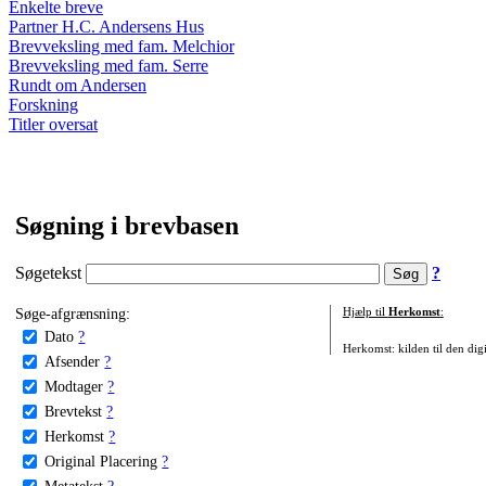
Enkelte breve
Partner H.C. Andersens Hus
Brevveksling med fam. Melchior
Brevveksling med fam. Serre
Rundt om Andersen
Forskning
Titler oversat
Søgning i brevbasen
Søgetekst
?
Søge-afgrænsning:
Hjælp til
Herkomst
:
Dato
?
Herkomst: kilden til den digi
Afsender
?
Modtager
?
Brevtekst
?
Herkomst
?
Original Placering
?
Metatekst
?