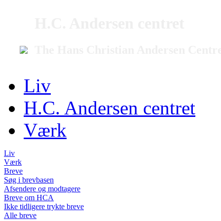
H.C. Andersen centret
The Hans Christian Andersen Centr
Liv
H.C. Andersen centret
Værk
Liv
Værk
Breve
Søg i brevbasen
Afsendere og modtagere
Breve om HCA
Ikke tidligere trykte breve
Alle breve