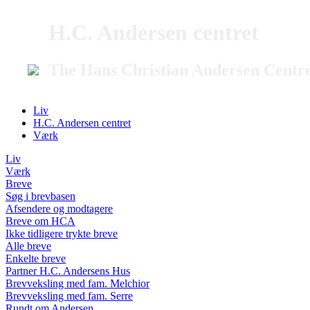
H.C. Andersen centret
The Hans Christian Andersen Centr
Liv
H.C. Andersen centret
Værk
Liv
Værk
Breve
Søg i brevbasen
Afsendere og modtagere
Breve om HCA
Ikke tidligere trykte breve
Alle breve
Enkelte breve
Partner H.C. Andersens Hus
Brevveksling med fam. Melchior
Brevveksling med fam. Serre
Rundt om Andersen