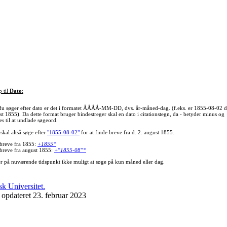
p til
Dato
:
du søger efter dato er det i formatet ÅÅÅÅ-MM-DD, dvs. år-måned-dag. (f.eks. er 1855-08-02 d
st 1855). Da dette format bruger bindestreger skal en dato i citationstegn, da - betyder minus og
s til at undlade søgeord.
skal altså søge efter
"1855-08-02"
for at finde breve fra d. 2. august 1855.
 breve fra 1855:
+1855*
 breve fra august 1855:
+"1855-08"*
er på nuværende tidspunkt ikke muligt at søge på kun måned eller dag.
 opdateret 23. februar 2023