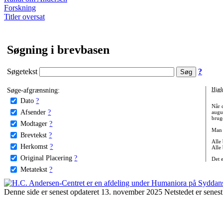
Forskning
Titler oversat
Søgning i brevbasen
Søgetekst
?
Søge-afgrænsning:
Hjæl
Dato
?
Når 
Afsender
?
augu
bruge
Modtager
?
Man 
Brevtekst
?
Alle
Herkomst
?
Alle
Original Placering
?
Det 
Metatekst
?
Denne side er senest opdateret 13. november 2025 Netstedet er senest