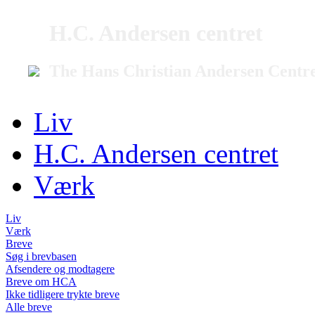
H.C. Andersen centret
The Hans Christian Andersen Centr
Liv
H.C. Andersen centret
Værk
Liv
Værk
Breve
Søg i brevbasen
Afsendere og modtagere
Breve om HCA
Ikke tidligere trykte breve
Alle breve