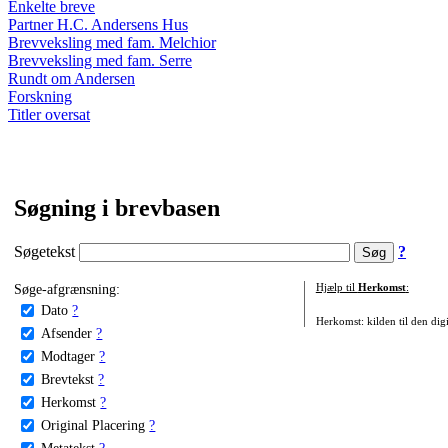
Enkelte breve
Partner H.C. Andersens Hus
Brevveksling med fam. Melchior
Brevveksling med fam. Serre
Rundt om Andersen
Forskning
Titler oversat
Søgning i brevbasen
Søgetekst
?
Søge-afgrænsning:
Hjælp til
Herkomst
:
Dato
?
Herkomst: kilden til den digi
Afsender
?
Modtager
?
Brevtekst
?
Herkomst
?
Original Placering
?
Metatekst
?