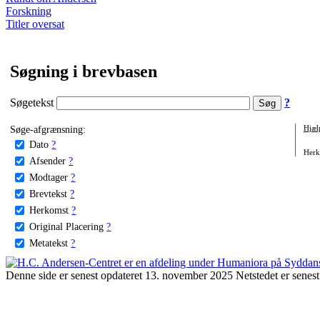
Forskning
Titler oversat
Søgning i brevbasen
Søgetekst
?
Søge-afgrænsning:
Hjæl
Dato
?
Herko
Afsender
?
Modtager
?
Brevtekst
?
Herkomst
?
Original Placering
?
Metatekst
?
Denne side er senest opdateret 13. november 2025 Netstedet er senest