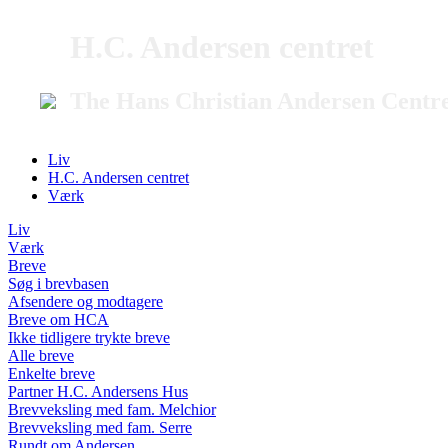
H.C. Andersen centret
The Hans Christian Andersen Centr
Liv
H.C. Andersen centret
Værk
Liv
Værk
Breve
Søg i brevbasen
Afsendere og modtagere
Breve om HCA
Ikke tidligere trykte breve
Alle breve
Enkelte breve
Partner H.C. Andersens Hus
Brevveksling med fam. Melchior
Brevveksling med fam. Serre
Rundt om Andersen