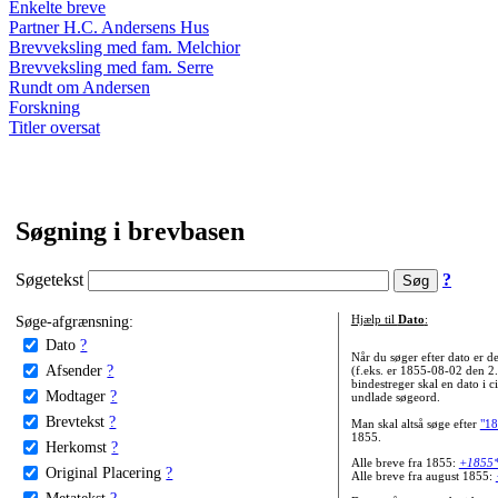
Enkelte breve
Partner H.C. Andersens Hus
Brevveksling med fam. Melchior
Brevveksling med fam. Serre
Rundt om Andersen
Forskning
Titler oversat
Søgning i brevbasen
Søgetekst
?
Søge-afgrænsning:
Hjælp til
Dato
:
Dato
?
Når du søger efter dato er
Afsender
?
(f.eks. er 1855-08-02 den 2
bindestreger skal en dato i c
Modtager
?
undlade søgeord.
Brevtekst
?
Man skal altså søge efter
"18
1855.
Herkomst
?
Alle breve fra 1855:
+1855
Original Placering
?
Alle breve fra august 1855:
Metatekst
?