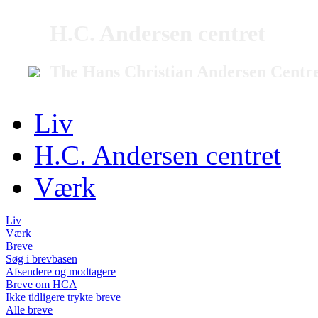
H.C. Andersen centret
The Hans Christian Andersen Centr
Liv
H.C. Andersen centret
Værk
Liv
Værk
Breve
Søg i brevbasen
Afsendere og modtagere
Breve om HCA
Ikke tidligere trykte breve
Alle breve