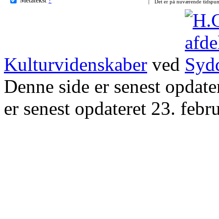
Det er på nuværende tidspun
Kulturvidenskaber
ved
Denne side er senest opdat
er senest opdateret 23. febr