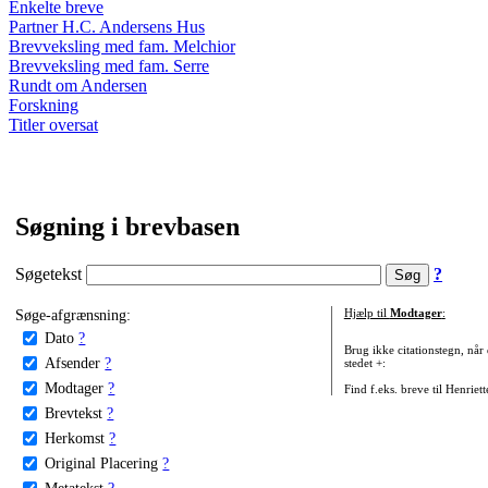
Enkelte breve
Partner H.C. Andersens Hus
Brevveksling med fam. Melchior
Brevveksling med fam. Serre
Rundt om Andersen
Forskning
Titler oversat
Søgning i brevbasen
Søgetekst
?
Søge-afgrænsning:
Hjælp til
Modtager
:
Dato
?
Brug ikke citationstegn, når
Afsender
?
stedet +:
Modtager
?
Find f.eks. breve til Henriet
Brevtekst
?
Herkomst
?
Original Placering
?
Metatekst
?