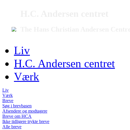
H.C. Andersen centret
The Hans Christian Andersen Centr
Liv
H.C. Andersen centret
Værk
Liv
Værk
Breve
Søg i brevbasen
Afsendere og modtagere
Breve om HCA
Ikke tidligere trykte breve
Alle breve