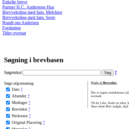
Enkelte breve
Partner H.C. Andersens Hus
Brevveksling med fam. Melchior
Brevveksling med fam. Serre
Rundt om Andersen
Forskning
Titler oversat
Søgning i brevbasen
Søgetekst
?
Søge-afgrænsning:
Hjælp til
Brevtekst
:
Dato
?
Der er ingen restriktioner p
Afsender
?
normalt.
Modtager
?
Vil du f.eks. finde en tekst,
Naar dette Brev
indgår, skal
Brevtekst
?
Herkomst
?
Original Placering
?
Metatekst
?