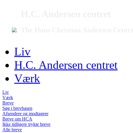
H.C. Andersen centret
The Hans Christian Andersen Centr
Liv
H.C. Andersen centret
Værk
Liv
Værk
Breve
Søg i brevbasen
Afsendere og modtagere
Breve om HCA
Ikke tidligere trykte breve
Alle breve