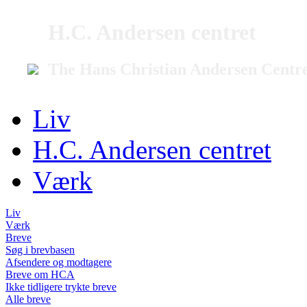
H.C. Andersen centret
The Hans Christian Andersen Centr
Liv
H.C. Andersen centret
Værk
Liv
Værk
Breve
Søg i brevbasen
Afsendere og modtagere
Breve om HCA
Ikke tidligere trykte breve
Alle breve