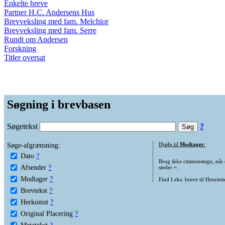
Enkelte breve
Partner H.C. Andersens Hus
Brevveksling med fam. Melchior
Brevveksling med fam. Serre
Rundt om Andersen
Forskning
Titler oversat
Søgning i brevbasen
Søgetekst
?
Søge-afgrænsning:
Hjælp til
Modtager
:
Dato
?
Brug ikke citationstegn, når
Afsender
?
stedet +:
Modtager
?
Find f.eks. breve til Henriet
Brevtekst
?
Herkomst
?
Original Placering
?
Metatekst
?