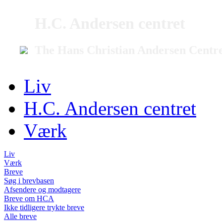
H.C. Andersen centret
The Hans Christian Andersen Centr
Liv
H.C. Andersen centret
Værk
Liv
Værk
Breve
Søg i brevbasen
Afsendere og modtagere
Breve om HCA
Ikke tidligere trykte breve
Alle breve