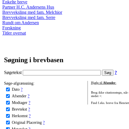
Enkelte breve
Partner H.C. Andersens Hus
Brevveksling med fam. Melchior
Brevveksling med fam. Serre
Rundt om Andersen
Forskning
Titler oversat
Søgning i brevbasen
Søgetekst
?
Søge-afgrænsning:
Hjælp til
Afsender
:
Dato
?
Brug ikke citationstegn, når
Afsender
?
stedet +:
Modtager
?
Find f.eks. breve fra Henrie
Brevtekst
?
Herkomst
?
Original Placering
?
Metatekst
?