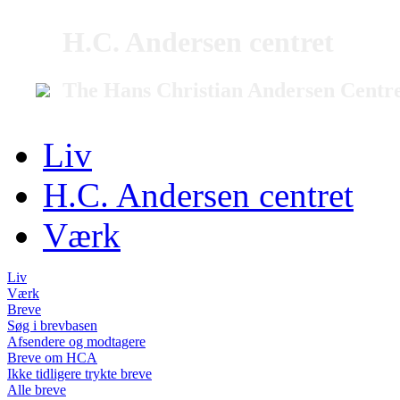
H.C. Andersen centret
The Hans Christian Andersen Centr
Liv
H.C. Andersen centret
Værk
Liv
Værk
Breve
Søg i brevbasen
Afsendere og modtagere
Breve om HCA
Ikke tidligere trykte breve
Alle breve