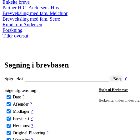
Enkelte breve
Partner H.C. Andersens Hus
Brevveksling med fam. Melchior
Brevveksling med fam. Serre
Rundt om Andersen
Forskning
Titler oversat
Søgning i brevbasen
Søgetekst
?
Søge-afgrænsning:
Hjælp til
Herkomst
:
Dato
?
Herkomst: kilden til den digi
Afsender
?
Modtager
?
Brevtekst
?
Herkomst
?
Original Placering
?
Metatekst
?