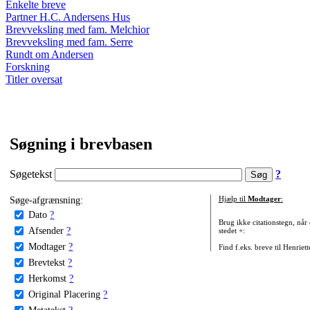
Enkelte breve
Partner H.C. Andersens Hus
Brevveksling med fam. Melchior
Brevveksling med fam. Serre
Rundt om Andersen
Forskning
Titler oversat
Søgning i brevbasen
Søgetekst
?
Søge-afgrænsning:
Hjælp til
Modtager
:
Dato
?
Brug ikke citationstegn, når
Afsender
?
stedet +:
Modtager
?
Find f.eks. breve til Henriet
Brevtekst
?
Herkomst
?
Original Placering
?
Metatekst
?