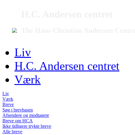
H.C. Andersen centret
The Hans Christian Andersen Centr
Liv
H.C. Andersen centret
Værk
Liv
Værk
Breve
Søg i brevbasen
Afsendere og modtagere
Breve om HCA
Ikke tidligere trykte breve
Alle breve