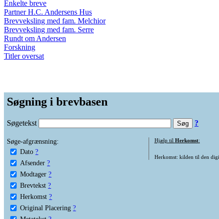
Enkelte breve
Partner H.C. Andersens Hus
Brevveksling med fam. Melchior
Brevveksling med fam. Serre
Rundt om Andersen
Forskning
Titler oversat
Søgning i brevbasen
Søgetekst
?
Søge-afgrænsning:
Hjælp til
Herkomst
:
Dato
?
Herkomst: kilden til den digi
Afsender
?
Modtager
?
Brevtekst
?
Herkomst
?
Original Placering
?
Metatekst
?