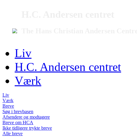
H.C. Andersen centret
The Hans Christian Andersen Centr
Liv
H.C. Andersen centret
Værk
Liv
Værk
Breve
Søg i brevbasen
Afsendere og modtagere
Breve om HCA
Ikke tidligere trykte breve
Alle breve