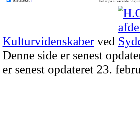
Det er på nuværende tidspun
Kulturvidenskaber
ved
Denne side er senest opdat
er senest opdateret 23. febr