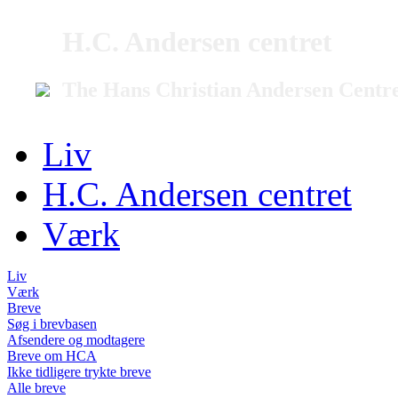
H.C. Andersen centret
The Hans Christian Andersen Centr
Liv
H.C. Andersen centret
Værk
Liv
Værk
Breve
Søg i brevbasen
Afsendere og modtagere
Breve om HCA
Ikke tidligere trykte breve
Alle breve