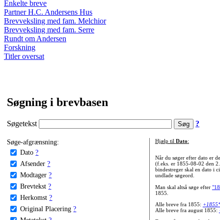
Enkelte breve
Partner H.C. Andersens Hus
Brevveksling med fam. Melchior
Brevveksling med fam. Serre
Rundt om Andersen
Forskning
Titler oversat
Søgning i brevbasen
Søgetekst
?
Søge-afgrænsning:
Hjælp til
Dato
:
Dato
?
Når du søger efter dato er
Afsender
?
(f.eks. er 1855-08-02 den 2
bindestreger skal en dato i c
Modtager
?
undlade søgeord.
Brevtekst
?
Man skal altså søge efter
"18
1855.
Herkomst
?
Alle breve fra 1855:
+1855
Original Placering
?
Alle breve fra august 1855:
Metatekst
?