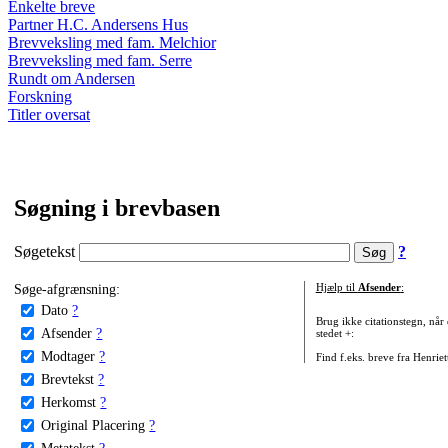
Enkelte breve
Partner H.C. Andersens Hus
Brevveksling med fam. Melchior
Brevveksling med fam. Serre
Rundt om Andersen
Forskning
Titler oversat
Søgning i brevbasen
Søgetekst
?
Søge-afgrænsning:
Hjælp til
Afsender
:
Dato
?
Brug ikke citationstegn, når
Afsender
?
stedet +:
Modtager
?
Find f.eks. breve fra Henrie
Brevtekst
?
Herkomst
?
Original Placering
?
Metatekst
?