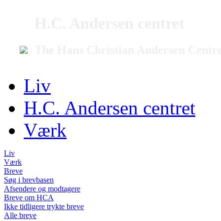
H.C. Andersen centret
The Hans Christian Andersen Centr
Liv
H.C. Andersen centret
Værk
Liv
Værk
Breve
Søg i brevbasen
Afsendere og modtagere
Breve om HCA
Ikke tidligere trykte breve
Alle breve