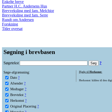
Enkelte breve
Partner H.C. Andersens Hus
Brevveksling med fam. Melchior
Brevveksling med fam. Serre
Rundt om Andersen
Forskning
Titler oversat
Søgning i brevbasen
Søgetekst
?
Søge-afgrænsning:
Hjælp til
Herkomst
:
Dato
?
Herkomst: kilden til den digi
Afsender
?
Modtager
?
Brevtekst
?
Herkomst
?
Original Placering
?
Metatekst
?