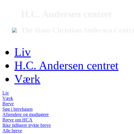
H.C. Andersen centret
The Hans Christian Andersen Centr
Liv
H.C. Andersen centret
Værk
Liv
Værk
Breve
Søg i brevbasen
Afsendere og modtagere
Breve om HCA
Ikke tidligere trykte breve
Alle breve