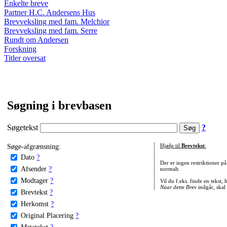
Enkelte breve
Partner H.C. Andersens Hus
Brevveksling med fam. Melchior
Brevveksling med fam. Serre
Rundt om Andersen
Forskning
Titler oversat
Søgning i brevbasen
Søgetekst
?
Søge-afgrænsning:
Hjælp til
Brevtekst
:
Dato
?
Der er ingen restriktioner p
Afsender
?
normalt.
Modtager
?
Vil du f.eks. finde en tekst,
Naar dette Brev
indgår, skal
Brevtekst
?
Herkomst
?
Original Placering
?
Metatekst
?