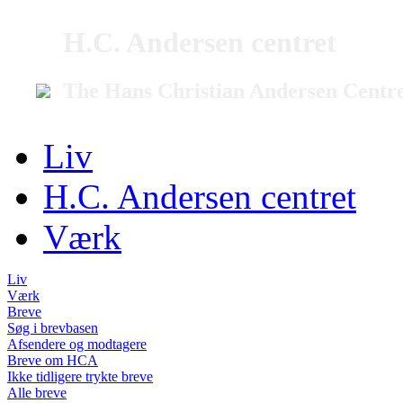
H.C. Andersen centret
The Hans Christian Andersen Centr
Liv
H.C. Andersen centret
Værk
Liv
Værk
Breve
Søg i brevbasen
Afsendere og modtagere
Breve om HCA
Ikke tidligere trykte breve
Alle breve