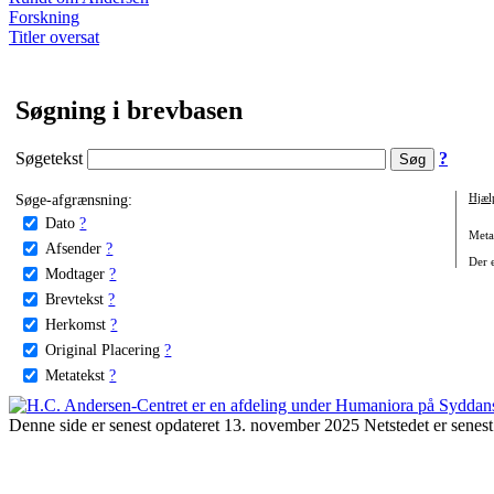
Forskning
Titler oversat
Søgning i brevbasen
Søgetekst
?
Søge-afgrænsning:
Hjæl
Dato
?
Metat
Afsender
?
Der e
Modtager
?
Brevtekst
?
Herkomst
?
Original Placering
?
Metatekst
?
Denne side er senest opdateret 13. november 2025 Netstedet er senest