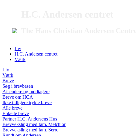
H.C. Andersen centret
The Hans Christian Andersen Centr
Liv
H.C. Andersen centret
Værk
Liv
Værk
Breve
Søg i brevbasen
Afsendere og modtagere
Breve om HCA
Ikke tidligere trykte breve
Alle breve
Enkelte breve
Partner H.C. Andersens Hus
Brevveksling med fam. Melchior
Brevveksling med fam. Serre
Rundt om Andersen