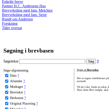
Enkelte breve
Partner H.C. Andersens Hus
Brevveksling med fam. Melchior
Brevveksling med fam. Serre
Rundt om Andersen
Forskning
Titler oversat
Søgning i brevbasen
Søgetekst
?
Søge-afgrænsning:
Hjælp til
Brevtekst
:
Dato
?
Der er ingen restriktioner p
Afsender
?
normalt.
Modtager
?
Vil du f.eks. finde en tekst,
Naar dette Brev
indgår, skal
Brevtekst
?
Herkomst
?
Original Placering
?
Metatekst
?