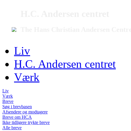
H.C. Andersen centret
The Hans Christian Andersen Centr
Liv
H.C. Andersen centret
Værk
Liv
Værk
Breve
Søg i brevbasen
Afsendere og modtagere
Breve om HCA
Ikke tidligere trykte breve
Alle breve