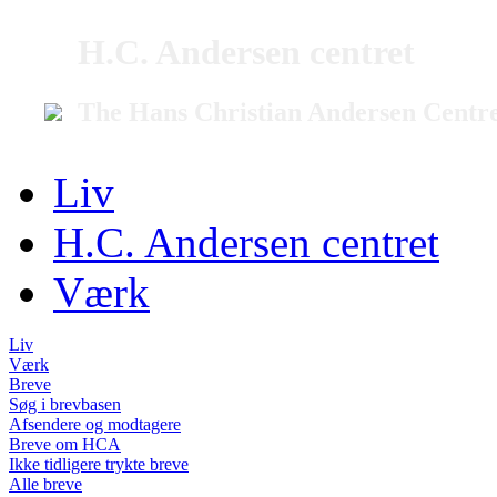
H.C. Andersen centret
The Hans Christian Andersen Centr
Liv
H.C. Andersen centret
Værk
Liv
Værk
Breve
Søg i brevbasen
Afsendere og modtagere
Breve om HCA
Ikke tidligere trykte breve
Alle breve