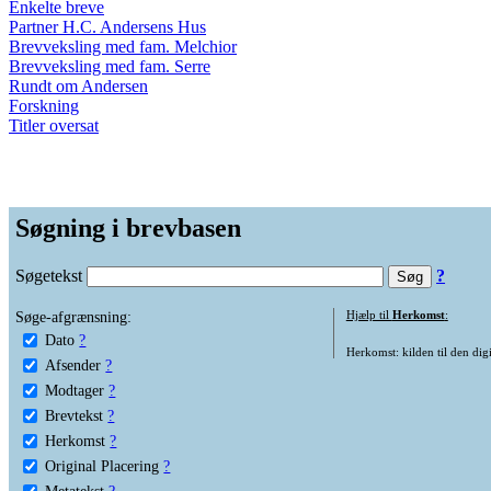
Enkelte breve
Partner H.C. Andersens Hus
Brevveksling med fam. Melchior
Brevveksling med fam. Serre
Rundt om Andersen
Forskning
Titler oversat
Søgning i brevbasen
Søgetekst
?
Søge-afgrænsning:
Hjælp til
Herkomst
:
Dato
?
Herkomst: kilden til den digi
Afsender
?
Modtager
?
Brevtekst
?
Herkomst
?
Original Placering
?
Metatekst
?