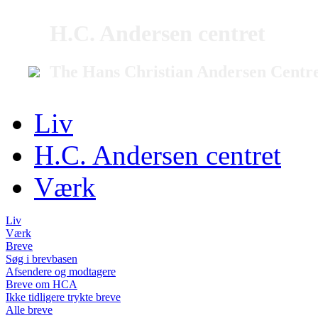
H.C. Andersen centret
The Hans Christian Andersen Centr
Liv
H.C. Andersen centret
Værk
Liv
Værk
Breve
Søg i brevbasen
Afsendere og modtagere
Breve om HCA
Ikke tidligere trykte breve
Alle breve