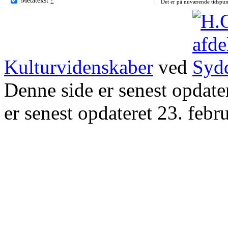
Det er på nuværende tidspun
Kulturvidenskaber
ved
Denne side er senest opdat
er senest opdateret 23. febr