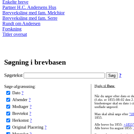
Enkelte breve
Partner H.C. Andersens Hus
Brevveksling med fam. Melchior
Brevveksling med fam. Serre
Rundt om Andersen
Forskning
Titler oversat
Søgning i brevbasen
Søgetekst
?
Søge-afgrænsning:
Hjælp til
Dato
:
Dato
?
Når du søger efter dato er
Afsender
?
(f.eks. er 1855-08-02 den 2
bindestreger skal en dato i c
Modtager
?
undlade søgeord.
Brevtekst
?
Man skal altså søge efter
"18
1855.
Herkomst
?
Alle breve fra 1855:
+1855
Original Placering
?
Alle breve fra august 1855:
Metatekst
?