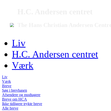
H.C. Andersen centret
The Hans Christian Andersen Centr
Liv
H.C. Andersen centret
Værk
Liv
Værk
Breve
Søg i brevbasen
Afsendere og modtagere
Breve om HCA
Ikke tidligere trykte breve
Alle breve