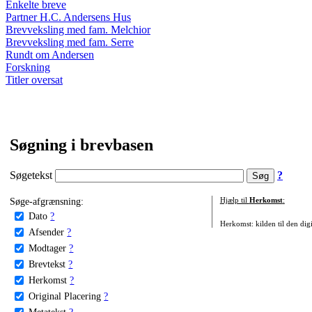
Enkelte breve
Partner H.C. Andersens Hus
Brevveksling med fam. Melchior
Brevveksling med fam. Serre
Rundt om Andersen
Forskning
Titler oversat
Søgning i brevbasen
Søgetekst
?
Søge-afgrænsning:
Hjælp til
Herkomst
:
Dato
?
Herkomst: kilden til den digi
Afsender
?
Modtager
?
Brevtekst
?
Herkomst
?
Original Placering
?
Metatekst
?