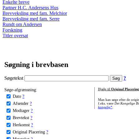
Enkelte breve
Partner H.C. Andersens Hus
Brevveksling med fam. Melchior
Brevveksling med fam. Serre
Rundt om Andersen
Forskning
Titler oversat
Søgning i brevbasen
Søgetekst
?
Søge-afgrænsning:
Hjælp til
Original Placering
Dato
?
Man kan søge efter de origi
Afsender
?
f.eks. være
Det Kongelige Bi
kongelig*
.
Modtager
?
Brevtekst
?
Herkomst
?
Original Placering
?
Metatekst
?