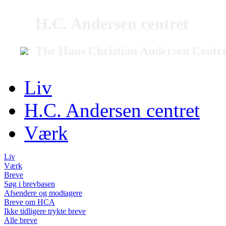
H.C. Andersen centret
The Hans Christian Andersen Centr
Liv
H.C. Andersen centret
Værk
Liv
Værk
Breve
Søg i brevbasen
Afsendere og modtagere
Breve om HCA
Ikke tidligere trykte breve
Alle breve