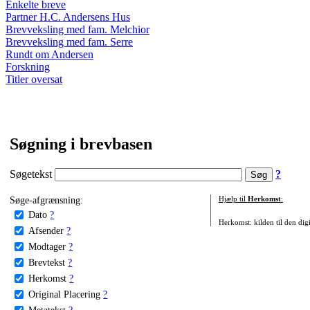
Enkelte breve
Partner H.C. Andersens Hus
Brevveksling med fam. Melchior
Brevveksling med fam. Serre
Rundt om Andersen
Forskning
Titler oversat
Søgning i brevbasen
Søgetekst
?
Søge-afgrænsning:
Hjælp til
Herkomst
:
Dato
?
Herkomst: kilden til den digi
Afsender
?
Modtager
?
Brevtekst
?
Herkomst
?
Original Placering
?
Metatekst
?