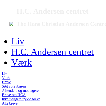
H.C. Andersen centret
The Hans Christian Andersen Centr
Liv
H.C. Andersen centret
Værk
Liv
Værk
Breve
Søg i brevbasen
Afsendere og modtagere
Breve om HCA
Ikke tidligere trykte breve
Alle breve