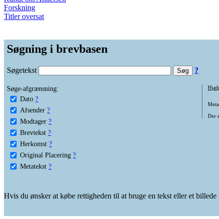
Forskning
Titler oversat
Søgning i brevbasen
Søgetekst
?
Søge-afgrænsning:
Hjæl
Dato
?
Metat
Afsender
?
Der e
Modtager
?
Brevtekst
?
Herkomst
?
Original Placering
?
Metatekst
?
Hvis du ønsker at købe rettigheden til at bruge en tekst eller et billed