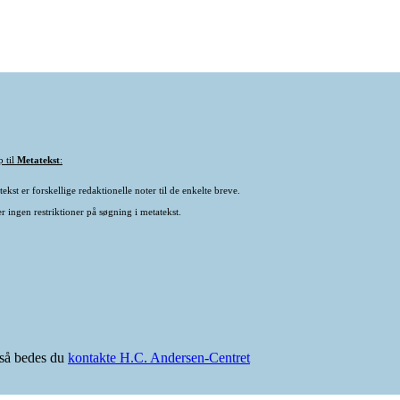
p til
Metatekst
:
ekst er forskellige redaktionelle noter til de enkelte breve.
r ingen restriktioner på søgning i metatekst.
e så bedes du
kontakte H.C. Andersen-Centret