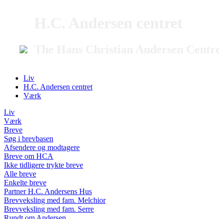
H.C. Andersen centret
The Hans Christian Andersen Centr
Liv
H.C. Andersen centret
Værk
Liv
Værk
Breve
Søg i brevbasen
Afsendere og modtagere
Breve om HCA
Ikke tidligere trykte breve
Alle breve
Enkelte breve
Partner H.C. Andersens Hus
Brevveksling med fam. Melchior
Brevveksling med fam. Serre
Rundt om Andersen