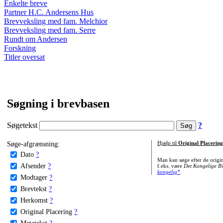
Enkelte breve
Partner H.C. Andersens Hus
Brevveksling med fam. Melchior
Brevveksling med fam. Serre
Rundt om Andersen
Forskning
Titler oversat
Søgning i brevbasen
Søgetekst
?
Søge-afgrænsning:
Hjælp til
Original Placering
Dato
?
Man kan søge efter de origi
Afsender
?
f.eks. være
Det Kongelige Bi
kongelig*
.
Modtager
?
Brevtekst
?
Herkomst
?
Original Placering
?
Metatekst
?