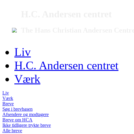
H.C. Andersen centret
The Hans Christian Andersen Centr
Liv
H.C. Andersen centret
Værk
Liv
Værk
Breve
Søg i brevbasen
Afsendere og modtagere
Breve om HCA
Ikke tidligere trykte breve
Alle breve