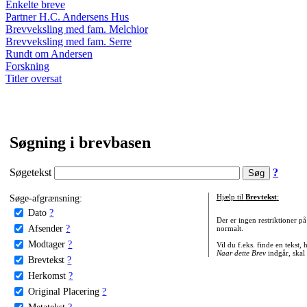
Enkelte breve
Partner H.C. Andersens Hus
Brevveksling med fam. Melchior
Brevveksling med fam. Serre
Rundt om Andersen
Forskning
Titler oversat
Søgning i brevbasen
Søgetekst
?
Søge-afgrænsning:
Hjælp til
Brevtekst
:
Dato
?
Der er ingen restriktioner p
Afsender
?
normalt.
Modtager
?
Vil du f.eks. finde en tekst,
Naar dette Brev
indgår, skal
Brevtekst
?
Herkomst
?
Original Placering
?
Metatekst
?