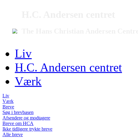
H.C. Andersen centret
The Hans Christian Andersen Centr
Liv
H.C. Andersen centret
Værk
Liv
Værk
Breve
Søg i brevbasen
Afsendere og modtagere
Breve om HCA
Ikke tidligere trykte breve
Alle breve