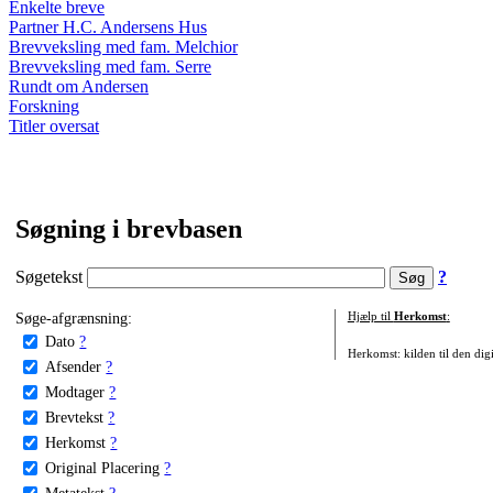
Enkelte breve
Partner H.C. Andersens Hus
Brevveksling med fam. Melchior
Brevveksling med fam. Serre
Rundt om Andersen
Forskning
Titler oversat
Søgning i brevbasen
Søgetekst
?
Søge-afgrænsning:
Hjælp til
Herkomst
:
Dato
?
Herkomst: kilden til den digi
Afsender
?
Modtager
?
Brevtekst
?
Herkomst
?
Original Placering
?
Metatekst
?