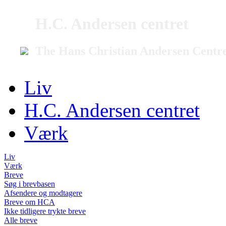
H.C. Andersen centret
The Hans Christian Andersen Centr
Liv
H.C. Andersen centret
Værk
Liv
Værk
Breve
Søg i brevbasen
Afsendere og modtagere
Breve om HCA
Ikke tidligere trykte breve
Alle breve