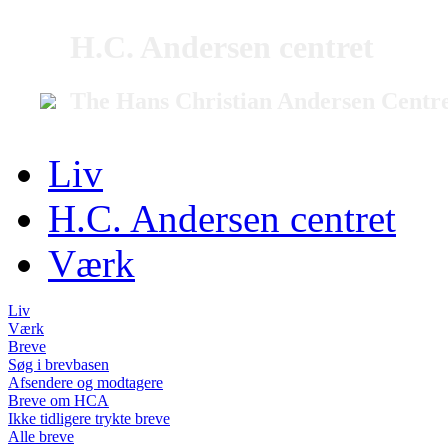
H.C. Andersen centret
The Hans Christian Andersen Centr
Liv
H.C. Andersen centret
Værk
Liv
Værk
Breve
Søg i brevbasen
Afsendere og modtagere
Breve om HCA
Ikke tidligere trykte breve
Alle breve