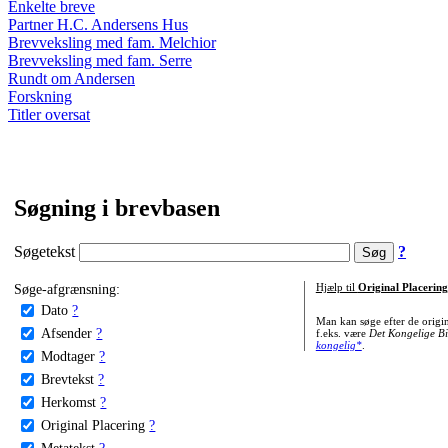
Enkelte breve
Partner H.C. Andersens Hus
Brevveksling med fam. Melchior
Brevveksling med fam. Serre
Rundt om Andersen
Forskning
Titler oversat
Søgning i brevbasen
Søgetekst
?
Søge-afgrænsning:
Hjælp til
Original Placering
Dato
?
Man kan søge efter de origi
Afsender
?
f.eks. være
Det Kongelige Bi
kongelig*
.
Modtager
?
Brevtekst
?
Herkomst
?
Original Placering
?
Metatekst
?