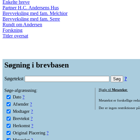
Enkelte breve
Partner H.C. Andersens Hus
Brevveksling med fam. Melchior
Brevveksling med fam. Serre
Rundt om Andersen
Forskning
Titler oversat
Søgning i brevbasen
Søgetekst
?
Søge-afgrænsning:
Hjælp til
Metatekst
:
Dato
?
Metatekst er forskellige reda
Afsender
?
Der er ingen restriktioner på
Modtager
?
Brevtekst
?
Herkomst
?
Original Placering
?
Metatekst
?