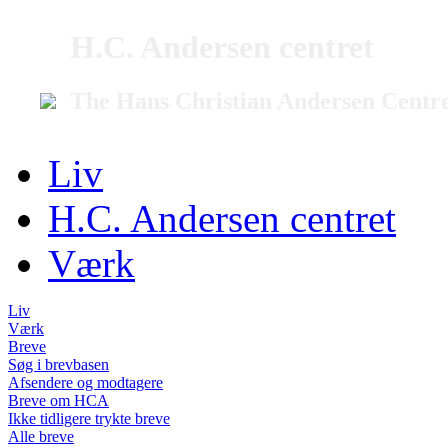
H.C. Andersen centret
The Hans Christian Andersen Centr
Liv
H.C. Andersen centret
Værk
Liv
Værk
Breve
Søg i brevbasen
Afsendere og modtagere
Breve om HCA
Ikke tidligere trykte breve
Alle breve