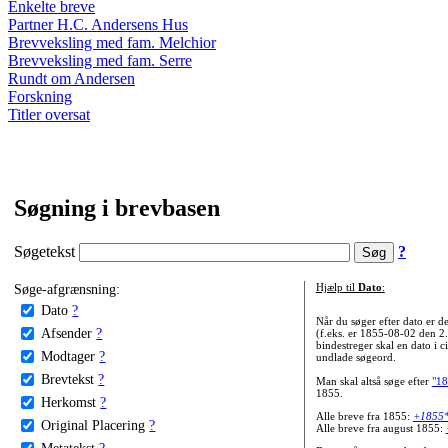
Enkelte breve
Partner H.C. Andersens Hus
Brevveksling med fam. Melchior
Brevveksling med fam. Serre
Rundt om Andersen
Forskning
Titler oversat
Søgning i brevbasen
Søgetekst
?
Søge-afgrænsning:
Hjælp til
Dato
:
Dato
?
Når du søger efter dato er
Afsender
?
(f.eks. er 1855-08-02 den 2
bindestreger skal en dato i c
Modtager
?
undlade søgeord.
Brevtekst
?
Man skal altså søge efter
"18
1855.
Herkomst
?
Alle breve fra 1855:
+1855
Original Placering
?
Alle breve fra august 1855:
Metatekst
?