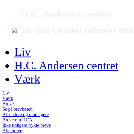
H.C. Andersen centret
The Hans Christian Andersen Centr
Liv
H.C. Andersen centret
Værk
Liv
Værk
Breve
Søg i brevbasen
Afsendere og modtagere
Breve om HCA
Ikke tidligere trykte breve
Alle breve