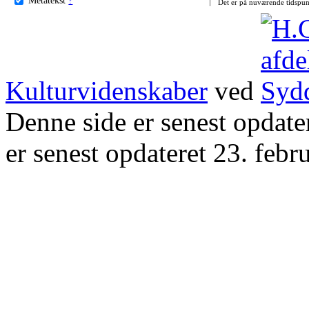
Det er på nuværende tidspun
Kulturvidenskaber
ved
Denne side er senest opdat
er senest opdateret 23. febr