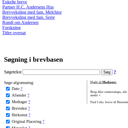
Enkelte breve
Partner H.C. Andersens Hus
Brevveksling med fam. Melchior
Brevveksling med fam. Serre
Rundt om Andersen
Forskning
Titler oversat
Søgning i brevbasen
Søgetekst
?
Søge-afgrænsning:
Hjælp til
Modtager
:
Dato
?
Brug ikke citationstegn, når
Afsender
?
stedet +:
Modtager
?
Find f.eks. breve til Henriet
Brevtekst
?
Herkomst
?
Original Placering
?
Metatekst
?