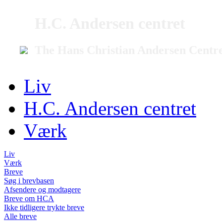
H.C. Andersen centret
The Hans Christian Andersen Centr
Liv
H.C. Andersen centret
Værk
Liv
Værk
Breve
Søg i brevbasen
Afsendere og modtagere
Breve om HCA
Ikke tidligere trykte breve
Alle breve