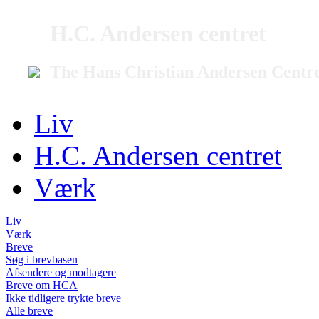
H.C. Andersen centret
The Hans Christian Andersen Centr
Liv
H.C. Andersen centret
Værk
Liv
Værk
Breve
Søg i brevbasen
Afsendere og modtagere
Breve om HCA
Ikke tidligere trykte breve
Alle breve