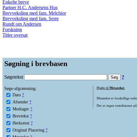
Enkelte breve
Partner H.C. Andersens Hus
Brevveksling med fam. Melchior
Brevveksling med fam. Serre
Rundt om Andersen
Forskning
Titler oversat
Søgning i brevbasen
Søgetekst
?
Søge-afgrænsning:
Hjælp til
Metatekst
:
Dato
?
Metatekst er forskellige reda
Afsender
?
Der er ingen restriktioner på
Modtager
?
Brevtekst
?
Herkomst
?
Original Placering
?
Metatekst
?