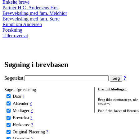
Enkelte breve
Partner H.C. Andersens Hus
Brevveksling med fam. Melchior
Brevveksling med fam. Serre
Rundt om Andersen
Forskning
Titler oversat
Søgning i brevbasen
Søgetekst
?
Søge-afgrænsning:
Hjælp til
Modtager
:
Dato
?
Brug ikke citationstegn, når
Afsender
?
stedet +:
Modtager
?
Find f.eks. breve til Henriet
Brevtekst
?
Herkomst
?
Original Placering
?
Metatekst
?