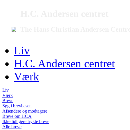
H.C. Andersen centret
The Hans Christian Andersen Centr
Liv
H.C. Andersen centret
Værk
Liv
Værk
Breve
Søg i brevbasen
Afsendere og modtagere
Breve om HCA
Ikke tidligere trykte breve
Alle breve