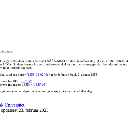
p til
Dato
:
du søger efter dato er det i formatet ÅÅÅÅ-MM-DD, dvs. år-måned-dag. (f.eks. er 1855-08-02 d
st 1855). Da dette format bruger bindestreger skal en dato i citationstegn, da - betyder minus og
s til at undlade søgeord.
skal altså søge efter
"1855-08-02"
for at finde breve fra d. 2. august 1855.
 breve fra 1855:
+1855*
 breve fra august 1855:
+"1855-08"*
er på nuværende tidspunkt ikke muligt at søge på kun måned eller dag.
 opdateret 23. februar 2023