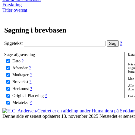
Forskning
Titler oversat
Søgning i brevbasen
Søgetekst
?
Søge-afgrænsning:
Hjæl
Dato
?
Når 
Afsender
?
augu
bruge
Modtager
?
Man 
Brevtekst
?
Alle
Herkomst
?
Alle
Original Placering
?
Det 
Metatekst
?
Denne side er senest opdateret 13. november 2025 Netstedet er senest