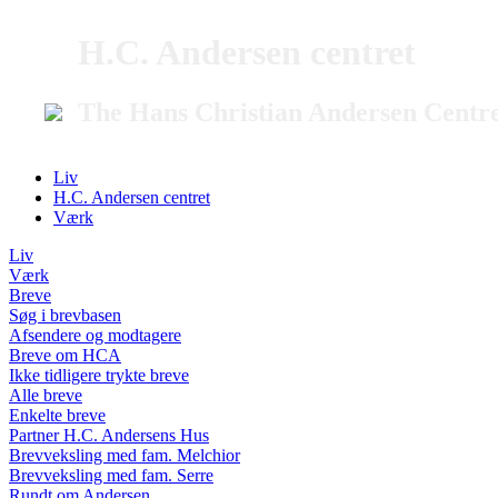
H.C. Andersen centret
The Hans Christian Andersen Centr
Liv
H.C. Andersen centret
Værk
Liv
Værk
Breve
Søg i brevbasen
Afsendere og modtagere
Breve om HCA
Ikke tidligere trykte breve
Alle breve
Enkelte breve
Partner H.C. Andersens Hus
Brevveksling med fam. Melchior
Brevveksling med fam. Serre
Rundt om Andersen