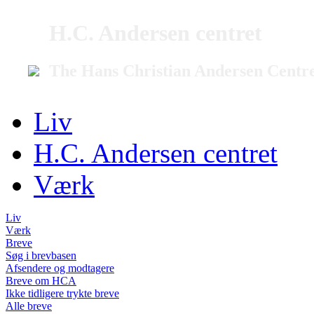
H.C. Andersen centret
The Hans Christian Andersen Centr
Liv
H.C. Andersen centret
Værk
Liv
Værk
Breve
Søg i brevbasen
Afsendere og modtagere
Breve om HCA
Ikke tidligere trykte breve
Alle breve