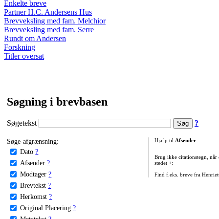
Enkelte breve
Partner H.C. Andersens Hus
Brevveksling med fam. Melchior
Brevveksling med fam. Serre
Rundt om Andersen
Forskning
Titler oversat
Søgning i brevbasen
Søgetekst
?
Søge-afgrænsning:
Hjælp til
Afsender
:
Dato
?
Brug ikke citationstegn, når
Afsender
?
stedet +:
Modtager
?
Find f.eks. breve fra Henrie
Brevtekst
?
Herkomst
?
Original Placering
?
Metatekst
?