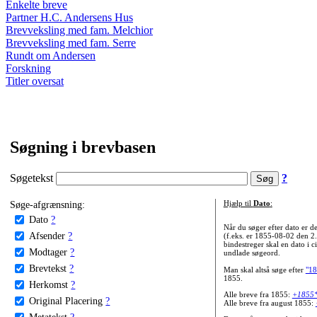
Enkelte breve
Partner H.C. Andersens Hus
Brevveksling med fam. Melchior
Brevveksling med fam. Serre
Rundt om Andersen
Forskning
Titler oversat
Søgning i brevbasen
Søgetekst
?
Søge-afgrænsning:
Hjælp til
Dato
:
Dato
?
Når du søger efter dato er
Afsender
?
(f.eks. er 1855-08-02 den 2
bindestreger skal en dato i c
Modtager
?
undlade søgeord.
Brevtekst
?
Man skal altså søge efter
"18
1855.
Herkomst
?
Alle breve fra 1855:
+1855
Original Placering
?
Alle breve fra august 1855:
Metatekst
?