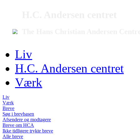
H.C. Andersen centret
The Hans Christian Andersen Centr
Liv
H.C. Andersen centret
Værk
Liv
Værk
Breve
Søg i brevbasen
Afsendere og modtagere
Breve om HCA
Ikke tidligere trykte breve
Alle breve