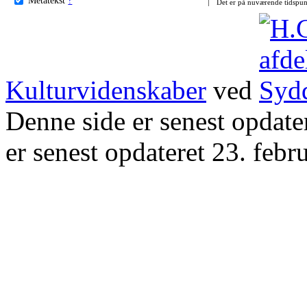
Det er på nuværende tidspun
Kulturvidenskaber
ved
Denne side er senest opdat
er senest opdateret 23. febr