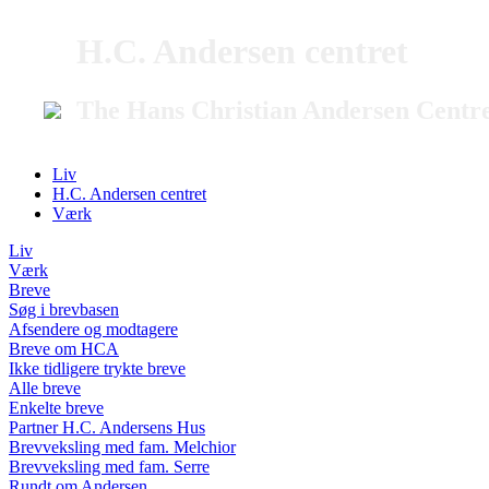
H.C. Andersen centret
The Hans Christian Andersen Centr
Liv
H.C. Andersen centret
Værk
Liv
Værk
Breve
Søg i brevbasen
Afsendere og modtagere
Breve om HCA
Ikke tidligere trykte breve
Alle breve
Enkelte breve
Partner H.C. Andersens Hus
Brevveksling med fam. Melchior
Brevveksling med fam. Serre
Rundt om Andersen