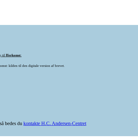
p til
Herkomst
:
mst: kilden til den digitale version af brevet.
e så bedes du
kontakte H.C. Andersen-Centret