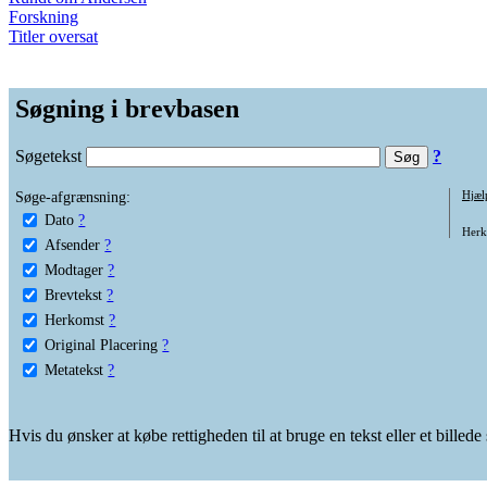
Forskning
Titler oversat
Søgning i brevbasen
Søgetekst
?
Søge-afgrænsning:
Hjæl
Dato
?
Herko
Afsender
?
Modtager
?
Brevtekst
?
Herkomst
?
Original Placering
?
Metatekst
?
Hvis du ønsker at købe rettigheden til at bruge en tekst eller et billed