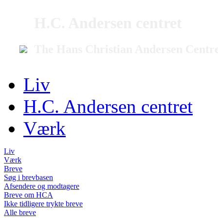
H.C. Andersen centret
The Hans Christian Andersen Centr
Liv
H.C. Andersen centret
Værk
Liv
Værk
Breve
Søg i brevbasen
Afsendere og modtagere
Breve om HCA
Ikke tidligere trykte breve
Alle breve