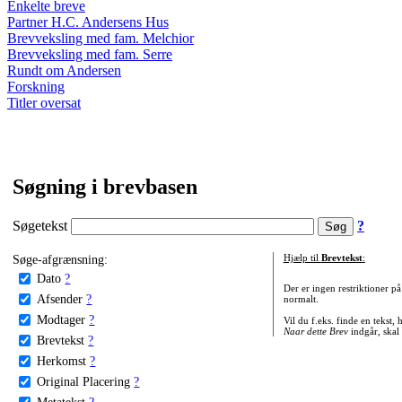
Enkelte breve
Partner H.C. Andersens Hus
Brevveksling med fam. Melchior
Brevveksling med fam. Serre
Rundt om Andersen
Forskning
Titler oversat
Søgning i brevbasen
Søgetekst
?
Søge-afgrænsning:
Hjælp til
Brevtekst
:
Dato
?
Der er ingen restriktioner p
Afsender
?
normalt.
Modtager
?
Vil du f.eks. finde en tekst,
Naar dette Brev
indgår, skal
Brevtekst
?
Herkomst
?
Original Placering
?
Metatekst
?